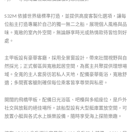
S32M 依據世界級標準打造，並提供高度客製化選項，讓每
位船主打造專屬於自己的獨一無二之船，展現個人風格與品
味。寬敞的室內外空間，無論靜享時光或熱情款待皆恰到好
處。
主甲板設有豪華客廳，採用全景窗設計，帶來壯闊視野與自
然採光；正式餐區與寬敞起居空間，為賓主共聚提供理想場
域。全寬的主人套房彷若私人天地，配備豪華衛浴，寬敞舒
適；多間賓客艙則確保每位乘客皆享尊榮與私密。
開闊的飛橋甲板，配備日光浴區、吧檯與多組座位，是戶外
社交與放鬆的絕佳場所。該船型設有大型艇庫置放空間，可
放置小艇與各式水上娛樂設備，隨時享受海上探險樂趣。