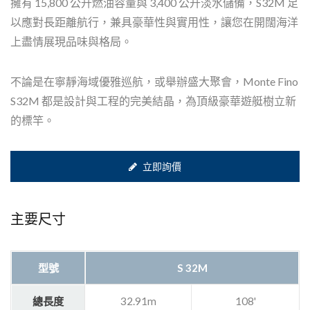
擁有 15,800 公升燃油容量與 3,400 公升淡水儲備，S32M 足
以應對長距離航行，兼具豪華性與實用性，讓您在開闊海洋
上盡情展現品味與格局。
不論是在寧靜海域優雅巡航，或舉辦盛大聚會，Monte Fino
S32M 都是設計與工程的完美結晶，為頂級豪華遊艇樹立新
的標竿。
立即詢價
主要尺寸
型號
S 32M
總長度
32.91m
108'