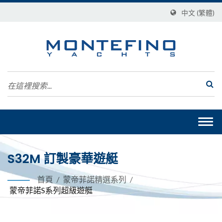
中文 (繁體)
Togg
navi
S32M 訂製豪華遊艇
首頁
/
蒙帝菲諾精選系列
/
蒙帝菲諾S系列超級遊艇