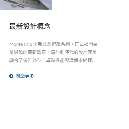
最新設計概念
Monte Fino 全新概念遊艇系列，正式揭開豪
華遊艇的嶄新篇章。這些劃時代的設計完美
融合了優雅外型、卓越性能與環保永續理
念，不僅是尖端航海科技的結晶，更是重新
閱讀更多
定義豪華遊艇標準的典範。每一艘概念遊艇
都是對未來海上生活方式的展望，從細節到
整體都匠心獨運、精雕細琢，為您呈現兼具
美學與實用性的完美傑作。無論是追求極致
舒適的內裝空間，或是追求高效節能的動力
系統，所有設計皆可依您的獨特需求，量身
打造專屬的航海體驗。誠摯邀請您一同深入