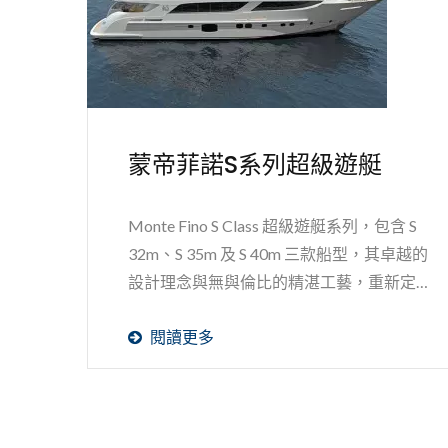
蒙帝菲諾S系列超級遊艇
Monte Fino S Class 超級遊艇系列，包含 S
32m、S 35m 及 S 40m 三款船型，其卓越的
設計理念與無與倫比的精湛工藝，重新定義
了海上奢華的巔峰。這些美麗非凡的設計，
閱讀更多
是嘉信遊艇與享譽全球的荷蘭...