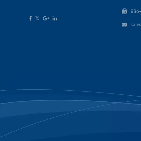
886
sale