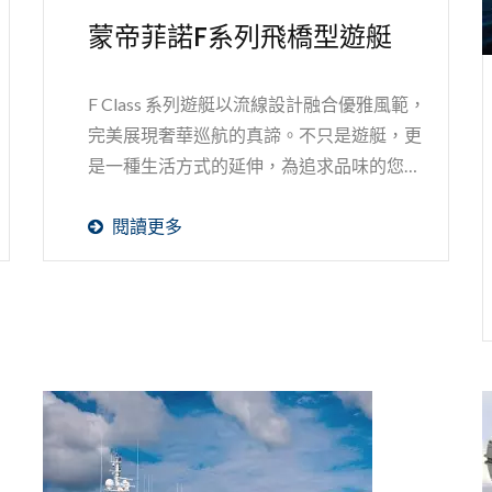
蒙帝菲諾F系列飛橋型遊艇
F Class 系列遊艇以流線設計融合優雅風範，
完美展現奢華巡航的真諦。不只是遊艇，更
是一種生活方式的延伸，為追求品味的您打
造理想的海上天地。無論是在寬敞的甲板上
閱讀更多
享受海風輕拂，或是在雅致空間中與摯愛親
友共度美好時光，F...