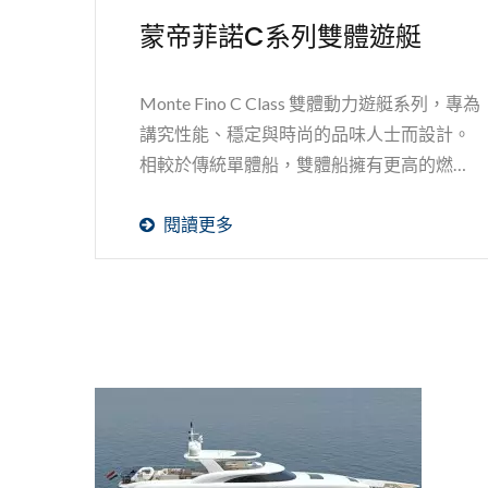
蒙帝菲諾C系列雙體遊艇
Monte Fino C Class 雙體動力遊艇系列，專為
講究性能、穩定與時尚的品味人士而設計。
相較於傳統單體船，雙體船擁有更高的燃油
效率、絕佳的穩定性（有效減少定錨時的搖
閱讀更多
晃）、淺吃水深度，以及寬敞的甲板空間，
非常適合用於巡航、休閒，社交或家庭娛
樂。C...