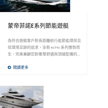
蒙帝菲諾E系列節能遊艇
為符合遊艇客戶對長距離航行能節能環保且
低環境足跡的追求，全新 ecHo 系列應勢而
生，完美兼顧您對奢華舒適與頂級配備的期
待，並帶來卓越的航行效率與降低使用時對
閱讀更多
生態環境的破壞。由享譽盛名的...