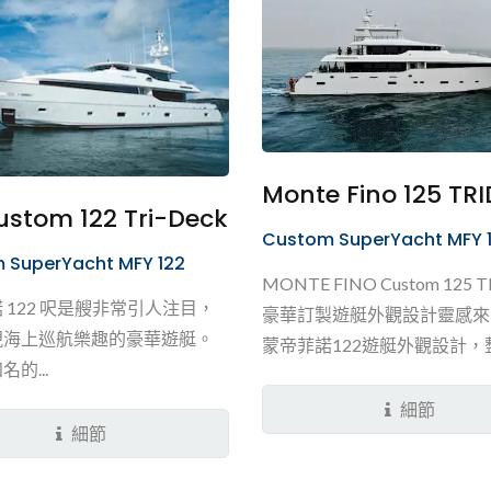
局，為船主在藍海間開闢出一
隱密的海上私人行宮。全船內
拿捏奢華尺度，工藝精湛的客
面與頂級Versace...
Monte Fino 125 TR
ustom 122 Tri-Deck
Custom SuperYacht MFY 
 SuperYacht MFY 122
MONTE FINO Custom 125 
 122 呎是艘非常引人注目，
豪華訂製遊艇外觀設計靈感來
現海上巡航樂趣的豪華遊艇。
蒙帝菲諾122遊艇外觀設計，
的...
設計與造船工程由嘉信設計開
要特色包含不對稱甲板設計，
細節
細節
可遮陽擋雨的玻璃纖維硬棚，
配置有按摩浴缸、可放置水上