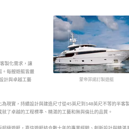
與倫比的客製化需求，讓
艇。每艘遊艇皆嚴
經典設計與卓越工藝
蒙帝菲諾訂製遊艇
為現實，持續設計與建造尺寸從45英尺到148英尺不等的半客
成就了卓越的工程標準、精湛的工藝和無與倫比的品質。
板超級遊艇，嘉信遊艇結合數十年的專業經驗、創新設計與精湛