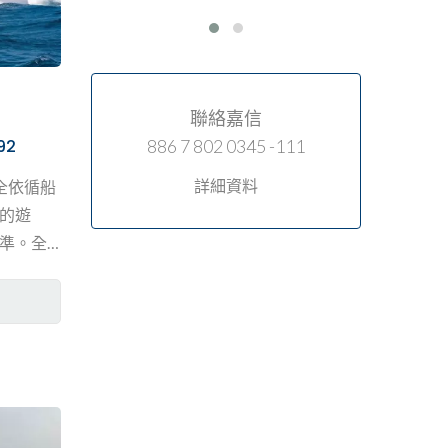
聯絡嘉信
92
886 7 802 0345 -111
詳細資料
艘完全依循船
的遊
準。全
過於主
房。主
大床，
而下，
與梳妝
寬敞的
妙格