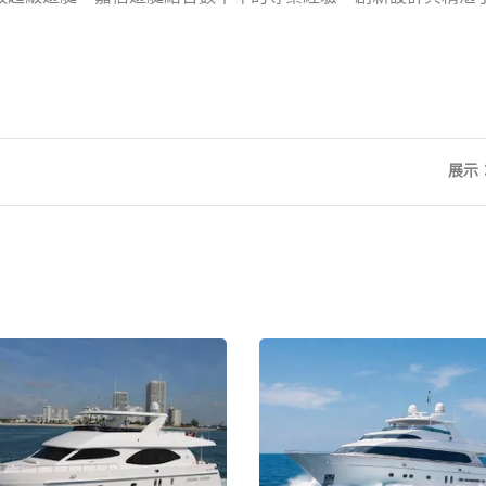
展示
F76 飛橋豪華遊艇
E8