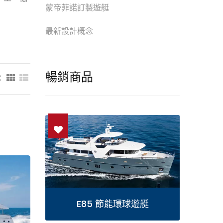
蒙帝菲諾訂製遊艇
最新設計概念
暢銷商品
：
5 節能環球遊艇
F76 飛橋豪華遊艇