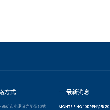
的艇庫和船艉配置升降跳水板
廳，餐區與Sky...
絡方式
最新消息
57 高雄市小港區光陽街10號
MONTE FINO 100RPH榮獲2