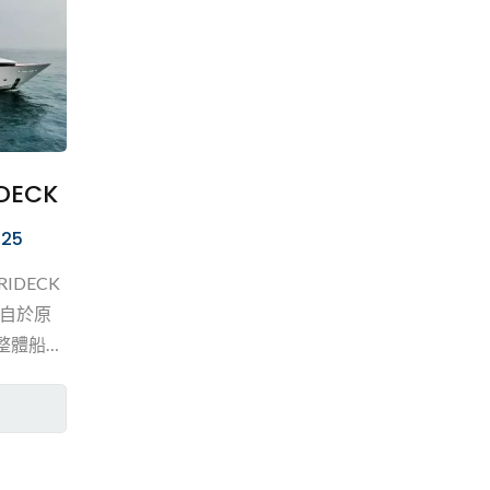
座絕對
裝精準
製化飾
IDECK
125
TRIDECK
自於原
整體船舶
發。主
飛橋上
前甲板
摩拖車