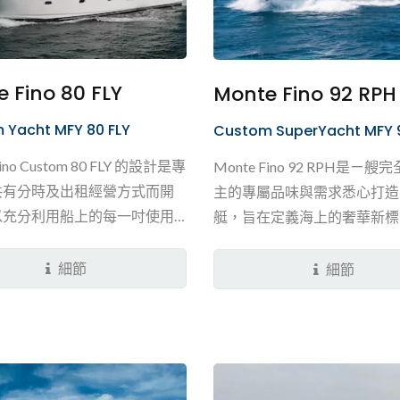
 Fino 80 FLY
Monte Fino 92 RPH
 Yacht MFY 80 FLY
Custom SuperYacht MFY 
Fino Custom 80 FLY 的設計是專
Monte Fino 92 RPH是ㄧ
共有分時及出租經營方式而開
主的專屬品味與需求悉心打造
以充分利用船上的每一吋使用
艇，旨在定義海上的奢華新標
可以用80...
船空間最具指標性的設計，莫
甲板上獨一無二的複層式主人
細節
細節
甲板層配置了視野開闊的主臥
透過房內專屬的室內樓梯緩步
中層規劃為私密的獨立更衣室
台，並進一步延伸至底層極致
奢華衛浴。這種逐層遞進的精