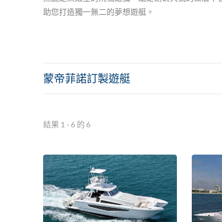
助您打造獨一無二的夢想遊艇。
蒙帝菲諾訂製遊艇
結果 1 - 6 的 6
E85 節能環球遊艇