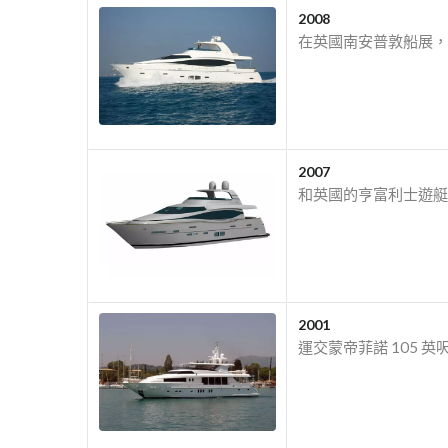
2008
在英國南安普敦船展，
2007
和英國的亨富利士遊艇
2001
運交蒙帝菲諾 105 