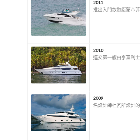
2011
推出入門款遊艇蒙帝菲
2010
運交第一艘由亨富利士
2009
名設計師杜瓦所設計的