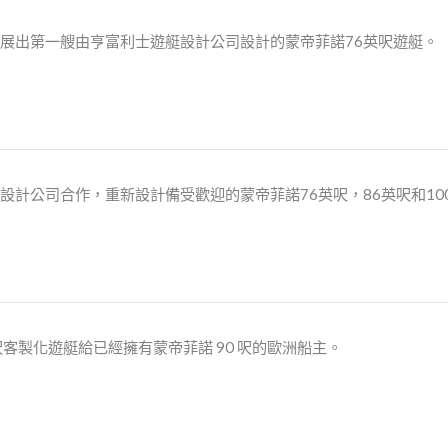
展出第一艘由亨富利士遊艇設計公司設計的蒙帝菲諾76英呎遊艇。
設計公司合作，重新設計備受歡迎的蒙帝菲諾76英呎，86英呎和10
英呎客製化遊艇給已經擁有蒙帝菲諾 90 呎的歐洲船主。