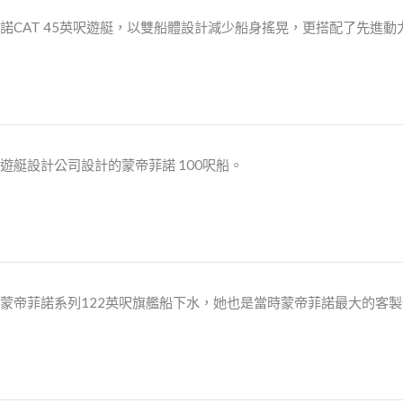
諾CAT 45英呎遊艇，以雙船體設計減少船身搖晃，更搭配了先進
遊艇設計公司設計的蒙帝菲諾 100呎船。
蒙帝菲諾系列122英呎旗艦船下水，她也是當時蒙帝菲諾最大的客