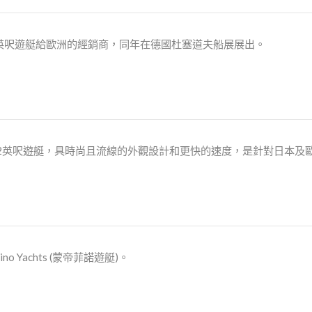
8英呎遊艇給歐洲的經銷商，同年在德國杜塞道夫船展展出。
2英呎遊艇，具時尚且流線的外觀設計和更快的速度，是針對日本及
no Yachts (蒙帝菲諾遊艇)。