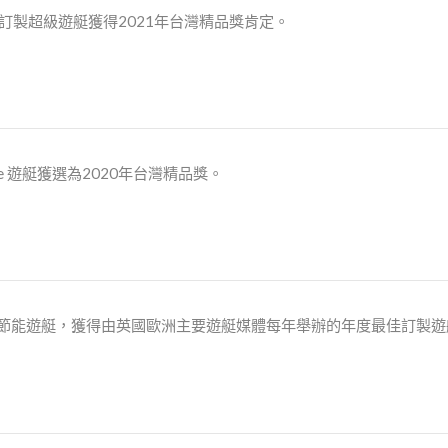
eck 訂製超級遊艇獲得2021年台灣精品獎肯定。
idge 遊艇獲選為2020年台灣精品獎。
5英呎節能遊艇，獲得由英國歐洲主要遊艇媒體每年舉辦的年度最佳訂製